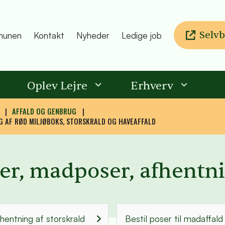
Selvb
unen
Kontakt
Nyheder
Ledige job
Oplev Lejre
Erhverv
AFFALD OG GENBRUG
G AF RØD MILJØBOKS, STORSKRALD OG HAVEAFFALD
der, madposer, afhentni
fhentning af storskrald
Bestil poser til madaffald