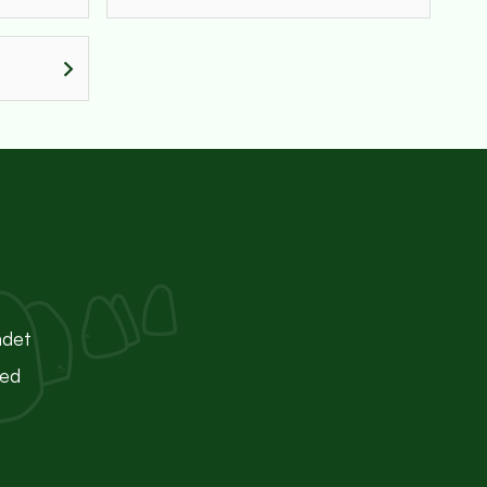
ndet
ted