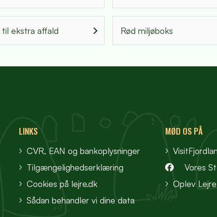
til ekstra affald
Rød miljøboks
LINKS
MØD OS PÅ
CVR, EAN og bankoplysninger
VisitFjordla
Tilgængelighedserklæring
Vores S
Cookies på lejre.dk
Oplev Lejre
Sådan behandler vi dine data