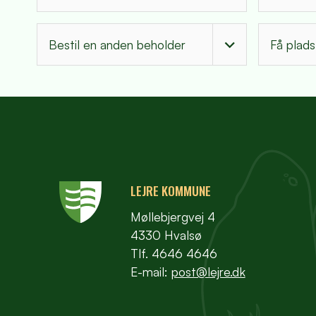
Bestil en anden beholder
Få plads 
LEJRE KOMMUNE
Møllebjergvej 4
4330 Hvalsø
Tlf. 4646 4646
E-mail:
post@lejre.dk