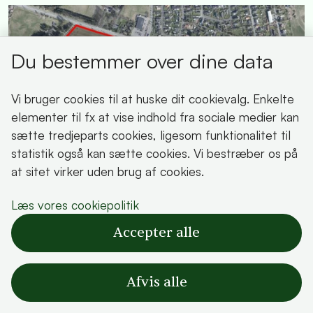
Du bestemmer over dine data
Vi bruger cookies til at huske dit cookievalg. Enkelte
elementer til fx at vise indhold fra sociale medier kan
sætte tredjeparts cookies, ligesom funktionalitet til
statistik også kan sætte cookies. Vi bestræber os på
at sitet virker uden brug af cookies.
Ny dato: Borgermøde om nyt
Læs vores cookiepolitik
erhvervsområde ved Gevninge
Accepter alle
Publiceret
13-04-2026
Afvis alle
Nyhed