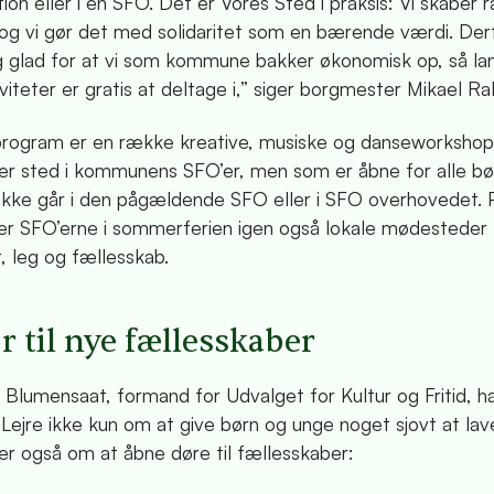
tion eller i en SFO. Det er Vores Sted i praksis: Vi skabe
g vi gør det med solidaritet som en bærende værdi. Derf
ig glad for at vi som kommune bakker økonomisk op, så la
iviteter er gratis at deltage i,” siger borgmester Mikael Ra
program er en række kreative, musiske og danseworksho
nder sted i kommunens SFO’er, men som er åbne for alle b
 ikke går i den pågældende SFO eller i SFO overhovedet. 
er SFO’erne i sommerferien igen også lokale mødesteder 
t, leg og fællesskab.
r til nye fællesskaber
 Blumensaat, formand for Udvalget for Kultur og Fritid, h
ejre ikke kun om at give børn og unge noget sjovt at lave 
er også om at åbne døre til fællesskaber: