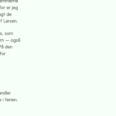
r rammerne
or er jeg
ngt de
lf Larsen.
ps, som
ørn – også
På den
for
andler
i ferien.