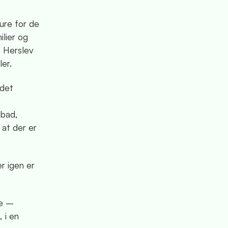
ure for de
ilier og
å Herslev
ller.
 det
ebad,
 at der er
r igen er
de –
, i en