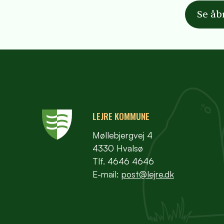
Se åb
LEJRE KOMMUNE
Møllebjergvej 4
4330 Hvalsø
Tlf. 4646 4646
E-mail:
post@lejre.dk