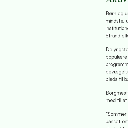
Børn og u
mindste, u
institutio
Strand ell
De yngste
populære 
programme
bevægelse,
plads til 
Borgmeste
med til at
“Sommer i 
uanset om 