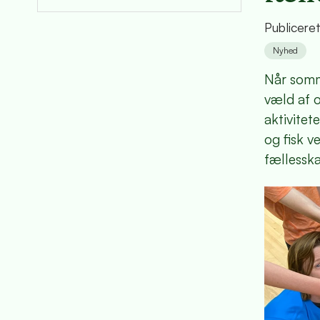
Publicere
Nyhed
Når somm
væld af 
aktivitet
og fisk v
fællesska