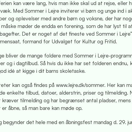
ien kan være lang, hvis man ikke skal ud at rejse, eller h
væk. Med Sommer i Lejre inviterer vi børn og unge ind i ak
ber og oplevelser med andre børn og voksne, der har nog
g måske møder de endda en forening, som de har lyst til 
bagefter. Det er noget af det fineste ved Sommer i Lejre”
mensaat, formand for Udvalget for Kultur og Fritid.
age bliver de mange foldere med Sommer i Lejre-program
er og i dagtilbud. Så hvis du ikke har set folderen endnu, 
d idé at kigge i dit barns skoletaske.
viteter kan også findes på www.lejre.dk/sommer. Her kan 
 enkelte tilbud, datoer, alderstrin, priser og tilmelding.
er kræver tilmelding og har begrænset antal pladser, mens
er er åbne, så man bare kan møde op.
g begynder det hele med en åbningsfest mandag d. 29. juni