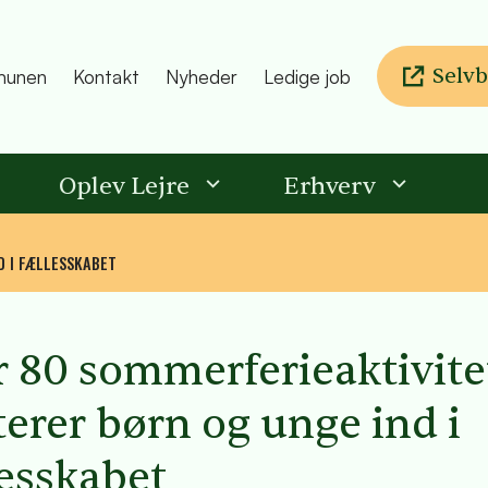
Selvb
unen
Kontakt
Nyheder
Ledige job
Oplev Lejre
Erhverv
D I FÆLLESSKABET
 80 sommerferieaktivite
terer børn og unge ind i
lesskabet