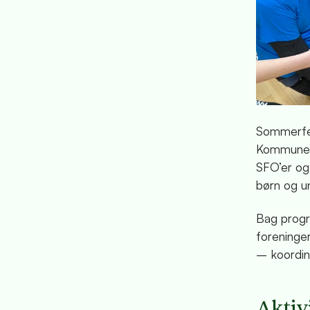
Sommerferi
Kommune s
SFO’er og
børn og u
Bag progr
foreninger
– koordine
Aktiv