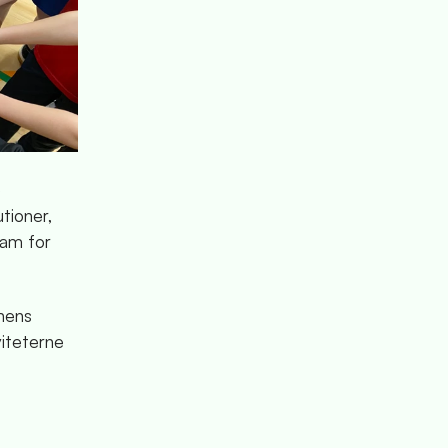
e
tioner,
ram for
nens
viteterne