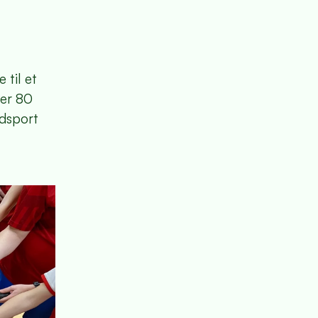
til et
ver 80
ndsport