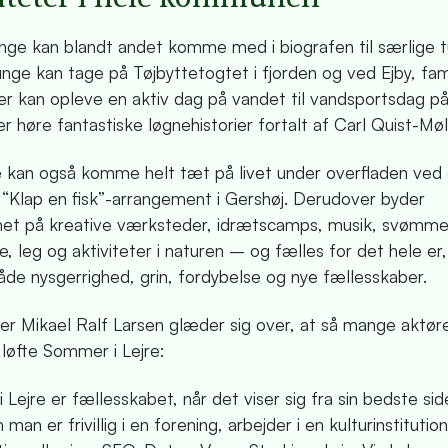
nge kan blandt andet komme med i biografen til særlige t
nge kan tage på Tøjbyttetogtet i fjorden og ved Ejby, fam
ner kan opleve en aktiv dag på vandet til vandsportsdag p
er høre fantastiske løgnehistorier fortalt af Carl Quist-Mø
 kan også komme helt tæt på livet under overfladen ved
“Klap en fisk”-arrangement i Gershøj. Derudover byder
t på kreative værksteder, idrætscamps, musik, svømm
 leg og aktiviteter i naturen – og fælles for det hele er,
både nysgerrighed, grin, fordybelse og nye fællesskaber.
r Mikael Ralf Larsen glæder sig over, at så mange aktøre
 løfte Sommer i Lejre:
Lejre er fællesskabet, når det viser sig fra sin bedste si
man er frivillig i en forening, arbejder i en kulturinstitution