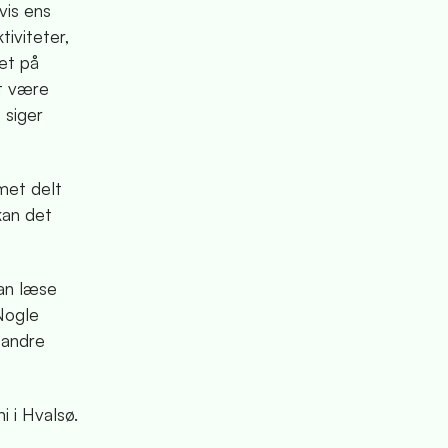
vis ens
tiviteter,
et på
at være
 siger
met delt
kan det
man læse
 Nogle
 andre
 i Hvalsø.