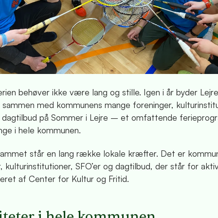
en behøver ikke være lang og stille. Igen i år byder Lejr
ammen med kommunens mange foreninger, kulturinstitu
 dagtilbud på Sommer i Lejre – et omfattende ferieprog
nge i hele kommunen.
ammet står en lang række lokale kræfter. Det er kommu
, kulturinstitutioner, SFO’er og dagtilbud, der står for akti
ret af Center for Kultur og Fritid.
iteter i hele kommunen