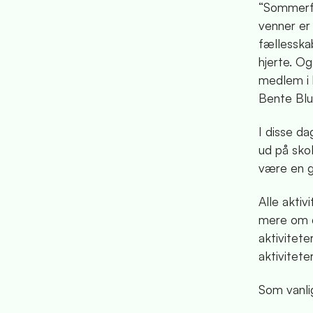
“Sommerfer
venner er 
fællesska
hjerte. O
medlem i 
Bente Blu
I disse d
ud på skol
være en go
Alle akti
mere om de
aktivitet
aktivitet
Som vanli