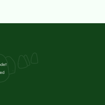
ndet
ted