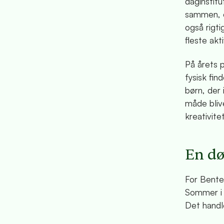
daginstitu
sammen, o
også rigt
fleste akt
På årets 
fysisk fi
børn, der
måde bliv
kreativite
En dø
For Bente
Sommer i L
Det handl