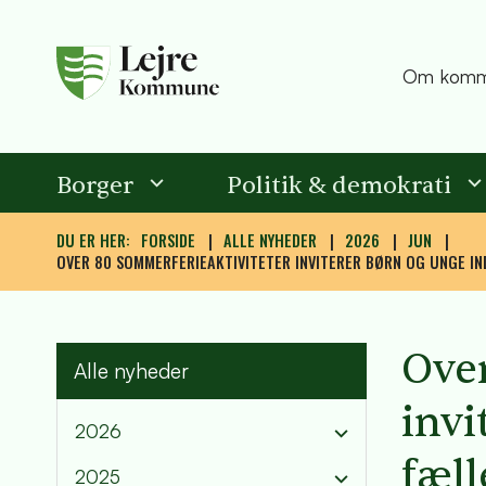
Om komm
Borger
Politik & demokrati
DU ER HER:
FORSIDE
ALLE NYHEDER
2026
JUN
OVER 80 SOMMERFERIEAKTIVITETER INVITERER BØRN OG UNGE IN
Over
Alle nyheder
invi
2026
fæl
2025