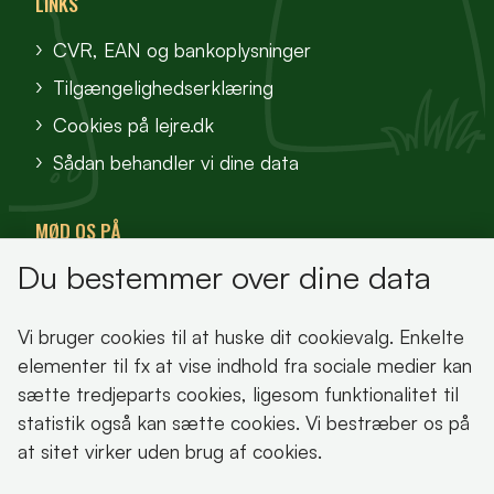
LINKS
CVR, EAN og bankoplysninger
Tilgængelighedserklæring
Cookies på lejre.dk
Sådan behandler vi dine data
MØD OS PÅ
Du bestemmer over dine data
VisitFjordlandet
Vores Sted
Vi bruger cookies til at huske dit cookievalg. Enkelte
Oplev Lejre
elementer til fx at vise indhold fra sociale medier kan
sætte tredjeparts cookies, ligesom funktionalitet til
statistik også kan sætte cookies. Vi bestræber os på
at sitet virker uden brug af cookies.
Bemærk!