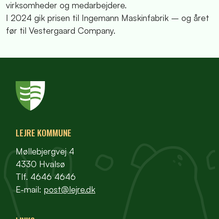
virksomheder og medarbejdere.
I 2024 gik prisen til Ingemann Maskinfabrik – og året
før til Vestergaard Company.
LEJRE KOMMUNE
Møllebjergvej 4
4330 Hvalsø
Tlf. 4646 4646
E-mail:
post@lejre.dk