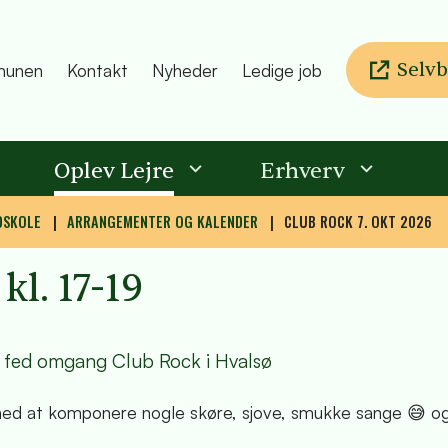
Selvb
unen
Kontakt
Nyheder
Ledige job
Oplev Lejre
Erhverv
DSKOLE
ARRANGEMENTER OG KALENDER
CLUB ROCK 7. OKT 2026
kl. 17-19
n fed omgang Club Rock i Hvalsø
ed at komponere nogle skøre, sjove, smukke sange 😅 og