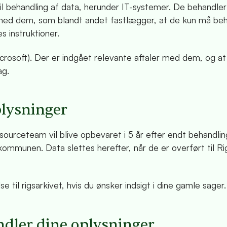
l behandling af data, herunder IT-systemer. De behandler 
 med dem, som blandt andet fastlægger, at de kun må be
 instruktioner.
osoft). Der er indgået relevante aftaler med dem, og at
ag.
plysninger
urceteam vil blive opbevaret i 5 år efter endt behandli
 kommunen. Data slettes herefter, når de er overført til Ri
e til rigsarkivet, hvis du ønsker indsigt i dine gamle sager.
ndler dine oplysninger