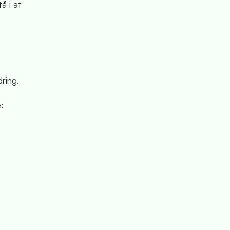
å i at
ring.
: