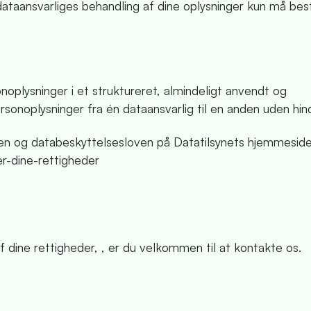
ataansvarliges behandling af dine oplysninger kun må best
onoplysninger i et struktureret, almindeligt anvendt og
sonoplysninger fra én dataansvarlig til en anden uden hind
n og databeskyttelsesloven på Datatilsynets hjemmeside
er-dine-rettigheder
f dine rettigheder, , er du velkommen til at kontakte os.