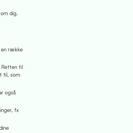
 om dig.
å en række
 Retten til
t til, som
har også
inger, fx
dine