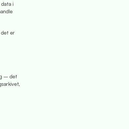
data i
handle
 det er
ng – det
gsarkivet,