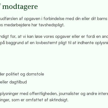
af modtagere
dførslen af opgaven i forbindelse med din eller dit barns
es medarbejdere har tavshedspligt.
digt for, at vi kan løse vores opgaver eller er fordi en an
på baggrund af en lovbestemt pligt til at indhente oplysn
der politiet og domstole
eller dagtilbud
oplysninger med offentligheden, journalister og andre inte
nger, som er omfattet af aktindsigt.