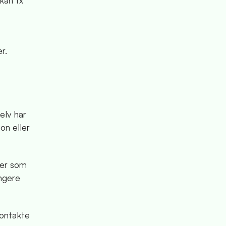
kan fx
r.
elv har
on eller
der som
ngere
kontakte