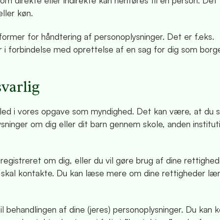
m direkte eller indirekte kan henføres til en person. Det 
ller køn.
ormer for håndtering af personoplysninger. Det er f.eks.
er i forbindelse med oprettelse af en sag for dig som borge
varlig
ed i vores opgave som myndighed. Det kan være, at du s
ysninger om dig eller dit barn gennem skole, anden instituti
registreret om dig, eller du vil gøre brug af dine rettighe
u skal kontakte. Du kan læse mere om dine rettigheder læ
l behandlingen af dine (jeres) personoplysninger. Du kan 