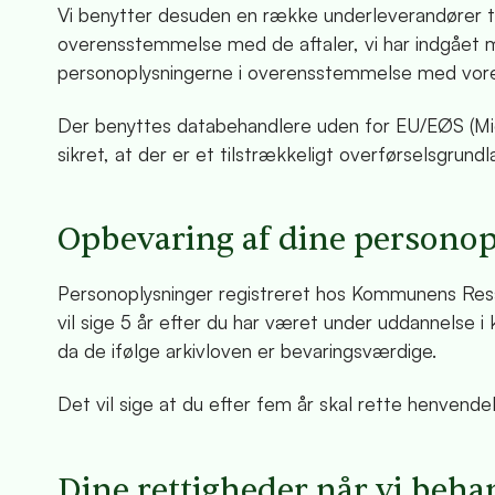
Vi benytter desuden en række underleverandører ti
overensstemmelse med de aftaler, vi har indgået
personoplysningerne i overensstemmelse med vores
Der benyttes databehandlere uden for EU/EØS (Micr
sikret, at der er et tilstrækkeligt overførselsgrundl
Opbevaring af dine persono
Personoplysninger registreret hos Kommunens Resso
vil sige 5 år efter du har været under uddannelse i
da de ifølge arkivloven er bevaringsværdige.
Det vil sige at du efter fem år skal rette henvendels
Dine rettigheder når vi beha