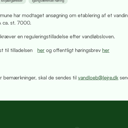
Miljøafgørelser
Igangværende høring
mune har modtaget ansøgning om etablering af et vandin
 ca. st. 7000.
kræver en reguleringstilladelse efter vandløbsloven.
 til tilladelsen
her
og offentligt høringsbrev
her
er bemærkninger, skal de sendes til
vandloeb@lejre.dk
sene