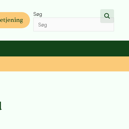
Søg
etjening
d