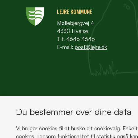
LEJRE KOMMUNE
Møllebjergvej 4
4330 Hvalsø
Tlf. 4646 4646
E-mail:
post@lejre.dk
Du bestemmer over dine data
Bemærk!
Vi bruger cookies til at huske dit cookievalg. Enkel
Dette indhold kræver cookies for at blive vist 
cookies, ligesom funktionalitet til statistik også k