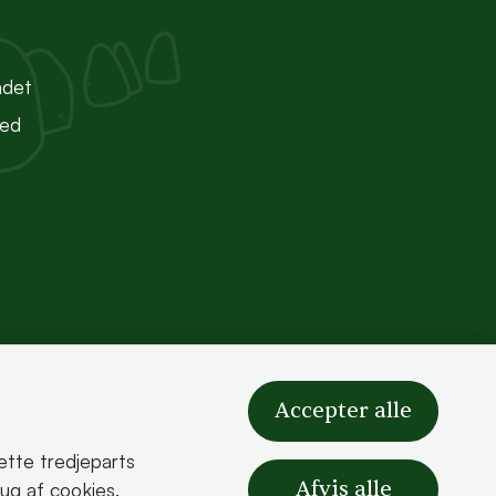
ndet
ted
Accepter alle
sætte tredjeparts
Afvis alle
rug af cookies.