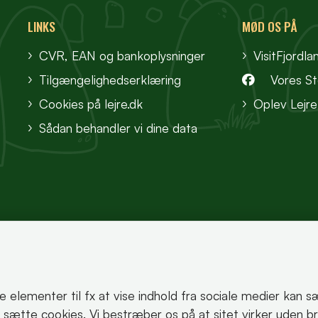
LINKS
MØD OS PÅ
CVR, EAN og bankoplysninger
VisitFjordla
Tilgængelighedserklæring
Vores S
Cookies på lejre.dk
Oplev Lejre
Sådan behandler vi dine data
te elementer til fx at vise indhold fra sociale medier kan 
korrekt.
an sætte cookies. Vi bestræber os på at sitet virker uden b