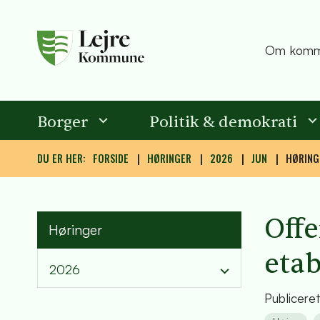
Om komm
Borger
Politik & demokrati
DU ER HER:
FORSIDE
HØRINGER
2026
JUN
HØRING
Offe
Høringer
etab
2026
Publicere