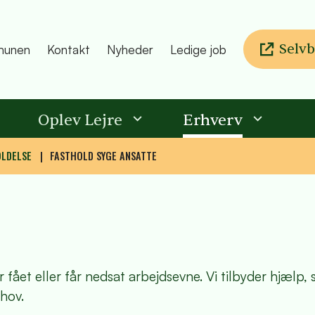
Selvb
unen
Kontakt
Nyheder
Ledige job
Oplev Lejre
Erhverv
OLDELSE
FASTHOLD SYGE ANSATTE
fået eller får nedsat arbejdsevne. Vi tilbyder hjælp,
hov.