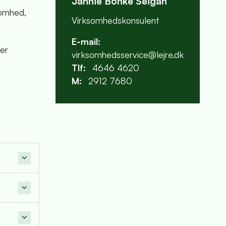
Jannie Bonke Seigan
somhed,
Virksomhedskonsulent
E-mail:
ger
virksomhedsservice@lejre.dk
Tlf:
4646 4620
M:
2912 7680