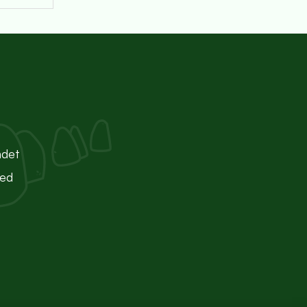
ndet
ted