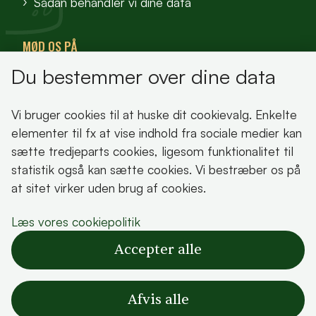
Sådan behandler vi dine data
MØD OS PÅ
Du bestemmer over dine data
VisitFjordlandet
Vores Sted
Vi bruger cookies til at huske dit cookievalg. Enkelte
Oplev Lejre
elementer til fx at vise indhold fra sociale medier kan
sætte tredjeparts cookies, ligesom funktionalitet til
statistik også kan sætte cookies. Vi bestræber os på
at sitet virker uden brug af cookies.
Bemærk!
Læs vores cookiepolitik
Dette indhold kræver cookies for at blive vist
Accepter alle
korrekt.
Læs vores cookiepolitik
Afvis alle