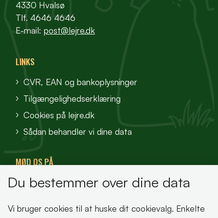
4330 Hvalsø
Tlf. 4646 4646
E-mail:
post@lejre.dk
LINKS
CVR, EAN og bankoplysninger
Tilgængelighedserklæring
Cookies på lejre.dk
Sådan behandler vi dine data
MØD OS PÅ
Du bestemmer over dine data
VisitFjordlandet
Vores Sted
Vi bruger cookies til at huske dit cookievalg. Enkelte
Oplev Lejre