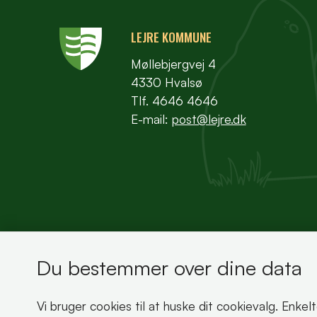
LEJRE KOMMUNE
Møllebjergvej 4
4330 Hvalsø
Tlf. 4646 4646
E-mail:
post@lejre.dk
Du bestemmer over dine data
Bemærk!
Vi bruger cookies til at huske dit cookievalg. Enkel
Dette indhold kræver cookies for at blive vist 