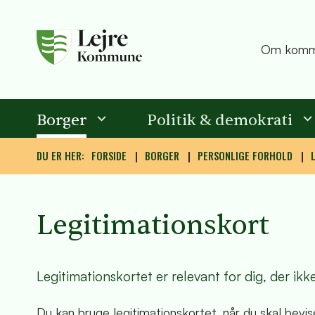
Om komm
Borger
Politik & demokrati
DU ER HER:
FORSIDE
BORGER
PERSONLIGE FORHOLD
Legitimationskort
Legitimationskortet er relevant for dig, der ikk
Du kan bruge legitimationskortet, når du skal bevi