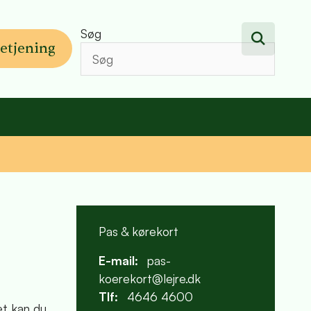
Søg
etjening
Pas & kørekort
E-mail:
pas-
koerekort@lejre.dk
Tlf:
4646 4600
et kan du