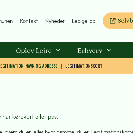
Selvb
unen
Kontakt
Nyheder
Ledige job
Oplev Lejre
Erhverv
LEGITIMATION, NAVN OG ADRESSE
LEGITIMATIONSKORT
e har kørekort eller pas.
se, hvem du er, eller hvor gammel du er. Legitimationskort