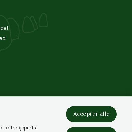
ndet
ted
Accepter alle
sætte tredjeparts