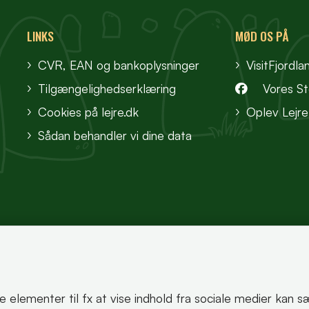
LINKS
MØD OS PÅ
CVR, EAN og bankoplysninger
VisitFjordla
Tilgængelighedserklæring
Vores S
Cookies på lejre.dk
Oplev Lejre
Sådan behandler vi dine data
te elementer til fx at vise indhold fra sociale medier kan 
korrekt.