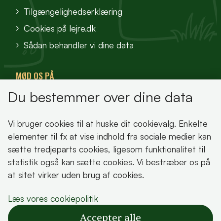
Tilgængelighedserklæring
Cookies på lejre.dk
Sådan behandler vi dine data
MØD OS PÅ
Du bestemmer over dine data
VisitFjordlandet
Vores Sted
Vi bruger cookies til at huske dit cookievalg. Enkelte
Oplev Lejre
elementer til fx at vise indhold fra sociale medier kan
sætte tredjeparts cookies, ligesom funktionalitet til
statistik også kan sætte cookies. Vi bestræber os på
at sitet virker uden brug af cookies.
Bemærk!
Læs vores cookiepolitik
Dette indhold kræver cookies for at blive vist
Accepter alle