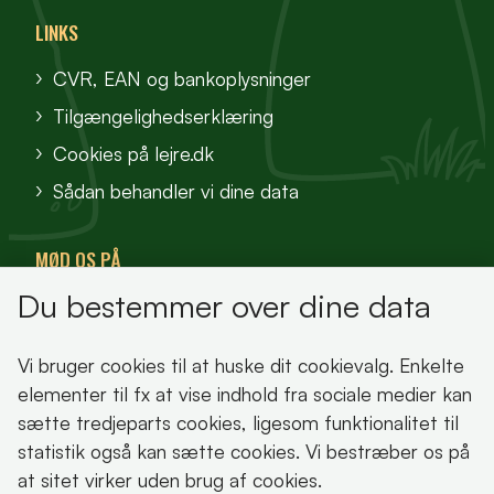
LINKS
CVR, EAN og bankoplysninger
Tilgængelighedserklæring
Cookies på lejre.dk
Sådan behandler vi dine data
MØD OS PÅ
Du bestemmer over dine data
VisitFjordlandet
Vores Sted
Vi bruger cookies til at huske dit cookievalg. Enkelte
Oplev Lejre
elementer til fx at vise indhold fra sociale medier kan
sætte tredjeparts cookies, ligesom funktionalitet til
statistik også kan sætte cookies. Vi bestræber os på
at sitet virker uden brug af cookies.