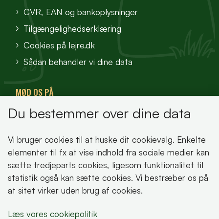
CVR, EAN og bankoplysninger
Tilgængelighedserklæring
Cookies på lejre.dk
Sådan behandler vi dine data
MØD OS PÅ
Du bestemmer over dine data
VisitFjordlandet
Vores Sted
Vi bruger cookies til at huske dit cookievalg. Enkelte
Oplev Lejre
elementer til fx at vise indhold fra sociale medier kan
sætte tredjeparts cookies, ligesom funktionalitet til
statistik også kan sætte cookies. Vi bestræber os på
at sitet virker uden brug af cookies.
Bemærk!
Læs vores cookiepolitik