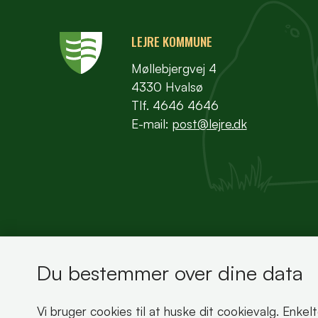
LEJRE KOMMUNE
Møllebjergvej 4
4330 Hvalsø
Tlf. 4646 4646
E-mail:
post@lejre.dk
Du bestemmer over dine data
Bemærk!
Vi bruger cookies til at huske dit cookievalg. Enkel