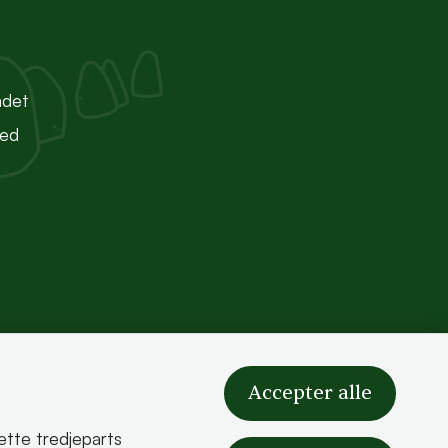
ndet
ted
Accepter alle
sætte tredjeparts