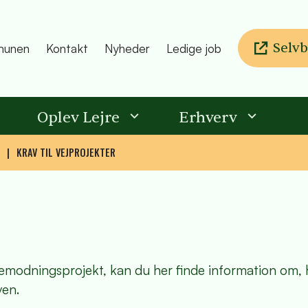
Selvb
unen
Kontakt
Nyheder
Ledige job
Oplev Lejre
Erhverv
KRAV TIL VEJPROJEKTER
gemodningsprojekt, kan du her finde information om,
ven.