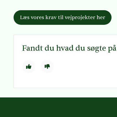
Læs vores krav til vejprojekter her
Fandt du hvad du søgte p