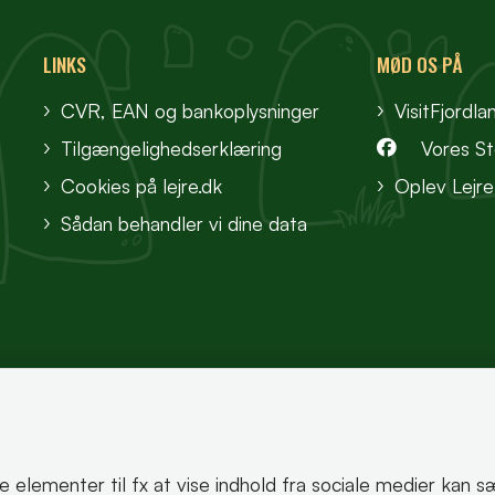
LINKS
MØD OS PÅ
CVR, EAN og bankoplysninger
VisitFjordla
Tilgængelighedserklæring
Vores S
Cookies på lejre.dk
Oplev Lejre
Sådan behandler vi dine data
te elementer til fx at vise indhold fra sociale medier kan 