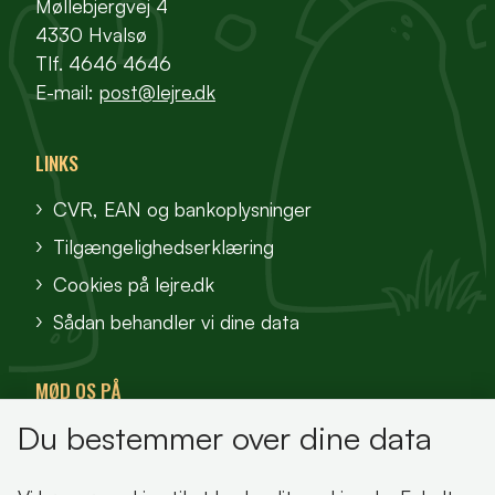
Møllebjergvej 4
4330 Hvalsø
Tlf. 4646 4646
E-mail:
post@lejre.dk
LINKS
CVR, EAN og bankoplysninger
Tilgængelighedserklæring
Cookies på lejre.dk
Sådan behandler vi dine data
MØD OS PÅ
Du bestemmer over dine data
VisitFjordlandet
Vores Sted