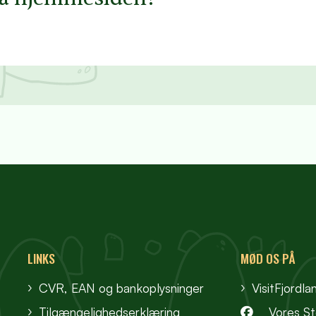
LINKS
MØD OS PÅ
CVR, EAN og bankoplysninger
VisitFjordla
Tilgængelighedserklæring
Vores S