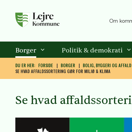
Om komm
Borger
Politik & demokrati
DU ER HER:
FORSIDE
BORGER
BOLIG, BYGGERI OG AFFALD
SE HVAD AFFALDSSORTERING GØR FOR MILJØ & KLIMA
Se hvad affaldssorter