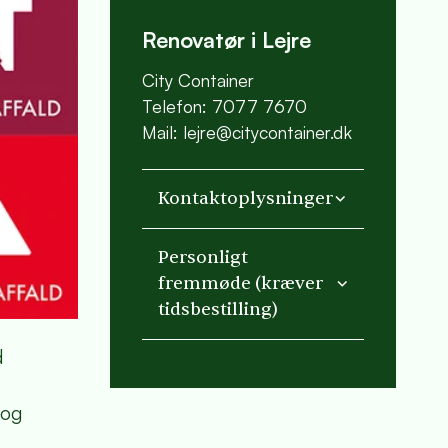
Renovatør i Lejre
City Container
Telefon: 7077 7670
Mail: lejre@citycontainer.dk
Kontaktoplysninger
Personligt
fremmøde (kræver
tidsbestilling)
d
 og