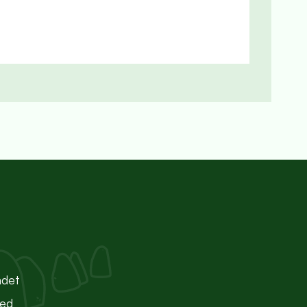
ndet
ted