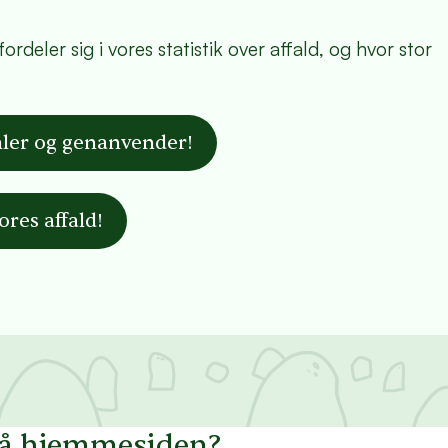
rdeler sig i vores statistik over affald, og hvor stor
mler og genanvender!
res affald!
på hjemmesiden?