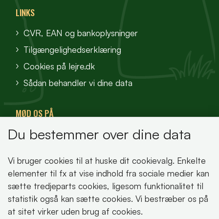
LINKS
CVR, EAN og bankoplysninger
Tilgængelighedserklæring
Cookies på lejre.dk
Sådan behandler vi dine data
MØD OS PÅ
Du bestemmer over dine data
VisitFjordlandet
Vores Sted
Vi bruger cookies til at huske dit cookievalg. Enkelte
Oplev Lejre
elementer til fx at vise indhold fra sociale medier kan
sætte tredjeparts cookies, ligesom funktionalitet til
statistik også kan sætte cookies. Vi bestræber os på
at sitet virker uden brug af cookies.