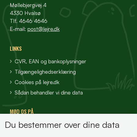
Møllebjergvej 4
4330 Hvalsø
Tlf. 4646 4646
E-mail:
post@lejre.dk
LINKS
CVR, EAN og bankoplysninger
Tilgængelighedserklæring
Cookies på lejre.dk
Sådan behandler vi dine data
MØD OS PÅ
Du bestemmer over dine data
VisitFjordlandet
Vores Sted