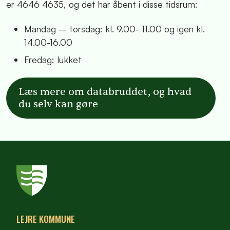
er 4646 4635, og det har åbent i disse tidsrum:
Mandag – torsdag: kl. 9.00- 11.00 og igen kl.
14.00-16.00
Fredag: lukket
Læs mere om databruddet, og hvad
du selv kan gøre
LEJRE KOMMUNE