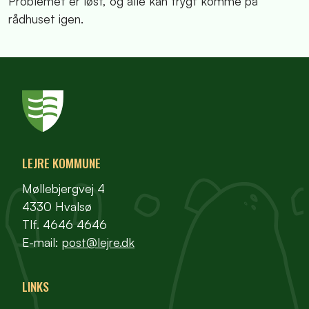
Problemet er løst, og alle kan trygt komme på
rådhuset igen.
LEJRE KOMMUNE
Møllebjergvej 4
4330 Hvalsø
Tlf. 4646 4646
E-mail:
post@lejre.dk
LINKS