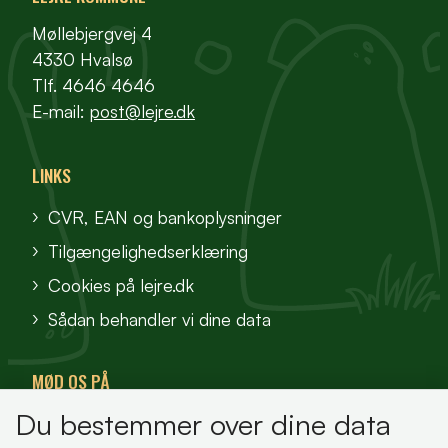
Møllebjergvej 4
4330 Hvalsø
Tlf. 4646 4646
E-mail:
post@lejre.dk
LINKS
CVR, EAN og bankoplysninger
Tilgængelighedserklæring
Cookies på lejre.dk
Sådan behandler vi dine data
MØD OS PÅ
Du bestemmer over dine data
VisitFjordlandet