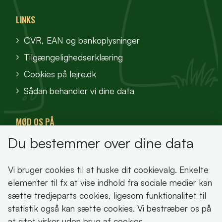
LINKS
CVR, EAN og bankoplysninger
Tilgængelighedserklæring
Cookies på lejre.dk
Sådan behandler vi dine data
MØD OS PÅ
Du bestemmer over dine data
VisitFjordlandet
Vores Sted
Vi bruger cookies til at huske dit cookievalg. Enkelte
Oplev Lejre
elementer til fx at vise indhold fra sociale medier kan
sætte tredjeparts cookies, ligesom funktionalitet til
statistik også kan sætte cookies. Vi bestræber os på
at sitet virker uden brug af cookies.