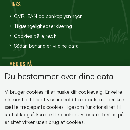
LINKS
CVR, EAN og bankoplysninger
Tilgængelighedserklæring
Cookies på lejre.dk
Sådan behandler vi dine data
MØD OS PÅ
Du bestemmer over dine data
VisitFjordlandet
Vores Sted
Vi bruger cookies til at huske dit cookievalg. Enkelte
Oplev Lejre
elementer til fx at vise indhold fra sociale medier kan
sætte tredjeparts cookies, ligesom funktionalitet til
statistik også kan sætte cookies. Vi bestræber os på
at sitet virker uden brug af cookies.
Bemærk!