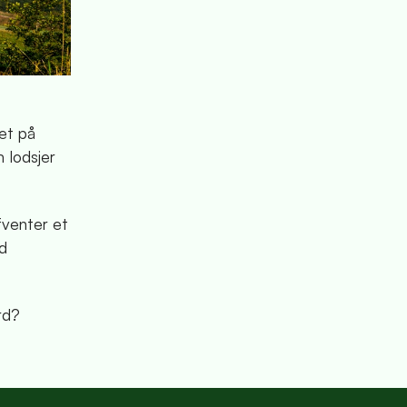
et på
m lodsjer
fventer et
od
rd?