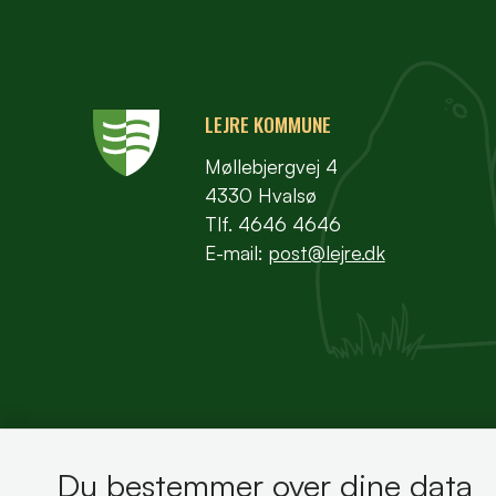
LEJRE KOMMUNE
Møllebjergvej 4
4330 Hvalsø
Tlf. 4646 4646
E-mail:
post@lejre.dk
Du bestemmer over dine data