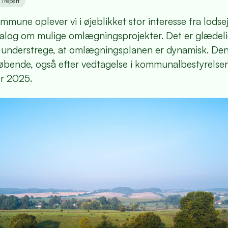
Trepart
ommune oplever vi i øjeblikket stor interesse fra lodse
ialog om mulige omlægningsprojekter. Det er glædel
t understrege, at omlægningsplanen er dynamisk. Den 
løbende, også efter vedtagelse i kommunalbestyrelsen
r 2025.