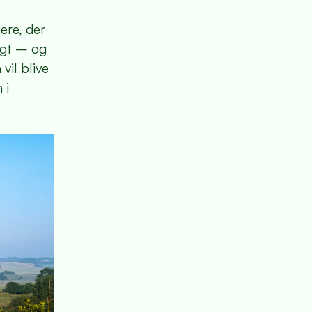
jere, der
igt – og
vil blive
 i