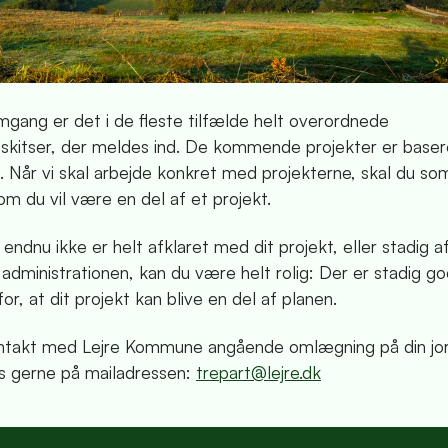
mgang er det i de fleste tilfælde helt overordnede
eskitser, der meldes ind. De kommende projekter er baser
ed. Når vi skal arbejde konkret med projekterne, skal du so
 om du vil være en del af et projekt.
 endnu ikke er helt afklaret med dit projekt, eller stadig a
administrationen, kan du være helt rolig: Der er stadig g
or, at dit projekt kan blive en del af planen.
kontakt med Lejre Kommune angående omlægning på din jo
s gerne på mailadressen:
trepart@lejre.dk