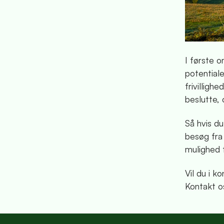
I første o
potential
frivilligh
beslutte,
Så hvis du
besøg fra 
mulighed f
Vil du i 
Kontakt o