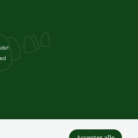
ndet
ted
Accepter alle