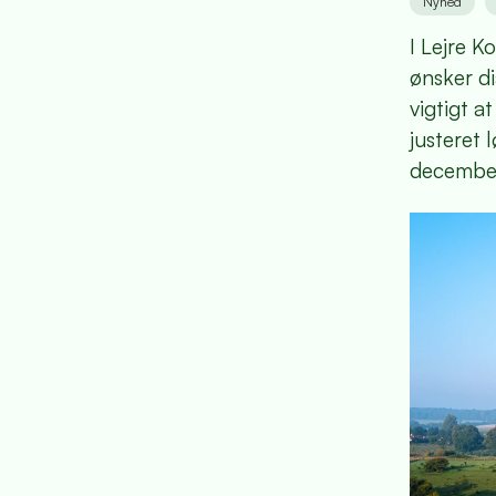
Nyhed
I Lejre K
ønsker d
vigtigt a
justeret 
decembe