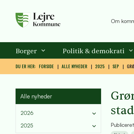
Om komm
Borger
Politik & demokrati
DU ER HER:
FORSIDE
ALLE NYHEDER
2025
SEP
GRØ
Grøn
Alle nyheder
sta
2026
Publicere
2025