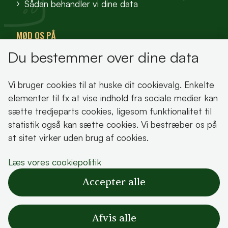
Sådan behandler vi dine data
MØD OS PÅ
Du bestemmer over dine data
VisitFjordlandet
Vores Sted
Vi bruger cookies til at huske dit cookievalg. Enkelte
Oplev Lejre
elementer til fx at vise indhold fra sociale medier kan
sætte tredjeparts cookies, ligesom funktionalitet til
statistik også kan sætte cookies. Vi bestræber os på
at sitet virker uden brug af cookies.
Bemærk!
Læs vores cookiepolitik
Dette indhold kræver cookies for at blive vist
Accepter alle
korrekt.
Læs vores cookiepolitik
Afvis alle