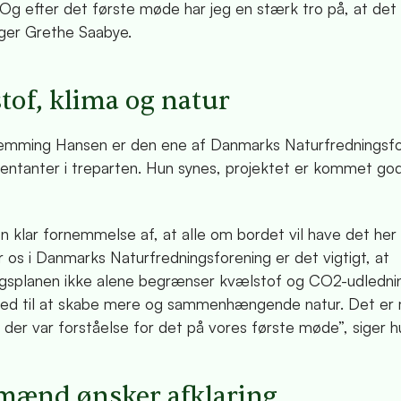
 Og efter det første møde har jeg en stærk tro på, at det
iger Grethe Saabye.
tof, klima og natur
lemming Hansen er den ene af Danmarks Naturfredningsfo
entanter i treparten. Hun synes, projektet er kommet god
n klar fornemmelse af, at alle om bordet vil have det her t
r os i Danmarks Naturfredningsforening er det vigtigt, at
splanen ikke alene begrænser kvælstof og CO2-udledni
ed til at skabe mere og sammenhængende natur. Det er 
t der var forståelse for det på vores første møde”, siger h
ænd ønsker afklaring