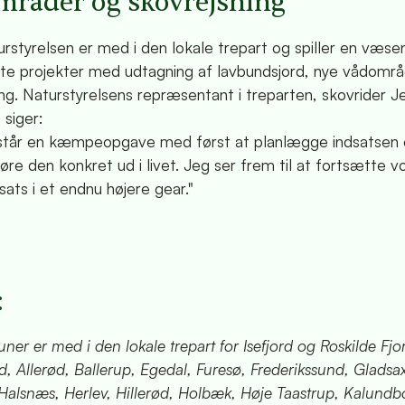
råder og skovrejsning
styrelsen er med i den lokale trepart og spiller en væsentl
te projekter med udtagning af lavbundsjord, nye vådomr
ing. Naturstyrelsens repræsentant i treparten, skovrider J
 siger:
står en kæmpeopgave med først at planlægge indsatsen
re den konkret ud i livet. Jeg ser frem til at fortsætte v
sats i et endnu højere gear."
:
r er med i den lokale trepart for Isefjord og Roskilde Fjo
d, Allerød, Ballerup, Egedal, Furesø, Frederikssund, Gladsa
 Halsnæs, Herlev, Hillerød, Holbæk, Høje Taastrup, Kalundb