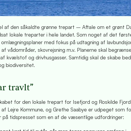
l af den såkaldte grønne trepart – Aftale om et grønt 
sat lokale treparter i hele landet. Som noget af det først
 omlægningsplaner med fokus på udtagning af lavbundsjo
g af vådområder, skovrejsning m.v. Planerne skal begræns
 af kvælstof og drivhusgasser. Samtidig skal de skabe bedr
og biodiversitet.
r travlt”
abet for den lokale trepart for Isefjord og Roskilde Fjord
 af Lejre Kommune, og Grethe Saabye er udpeget som fo
 på tidspresset som en af de væsentlige udfordringer: