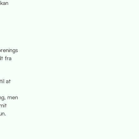
 kan
renings
t fra
il at
ng, men
mit
un.