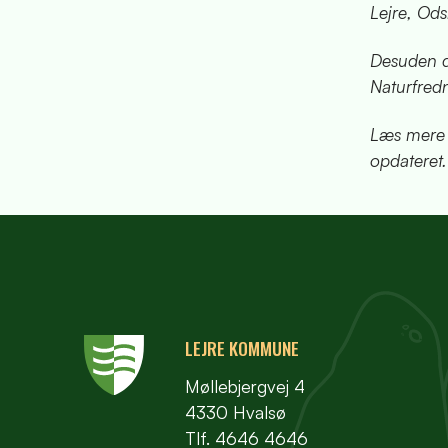
Lejre, Ods
Desuden d
Naturfred
Læs mere p
opdateret.
LEJRE KOMMUNE
Møllebjergvej 4
4330 Hvalsø
Tlf. 4646 4646