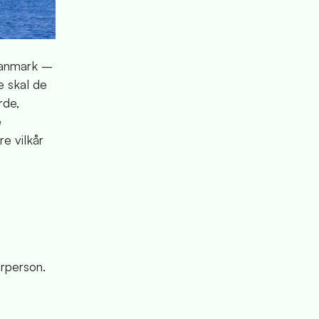
Danmark –
e skal de
rde,
e
e vilkår
rperson.