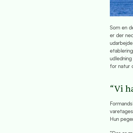
Som en de
er der ned
udarbejde
etablerin
udledning
for natur 
“Vi ha
Formandsk
varetages
Hun peger