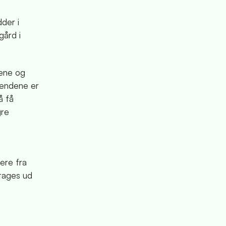
der i
gård i
dene og
mændene er
å få
gre
ere fra
tages ud