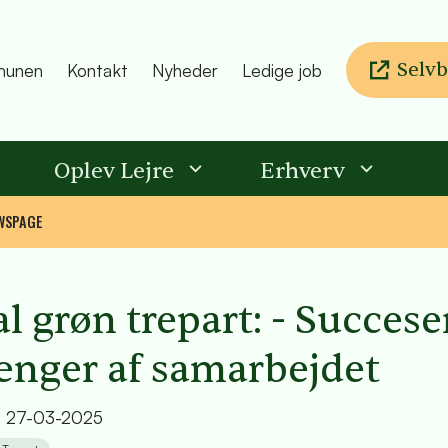
Selvb
unen
Kontakt
Nyheder
Ledige job
Oplev Lejre
Erhverv
WSPAGE
l grøn trepart: - Succes
ænger af samarbejdet
t
27-03-2025