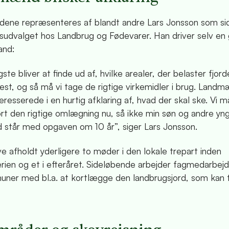
ne repræsenteres af blandt andre Lars Jonsson som sid
gsudvalget hos Landbrug og Fødevarer. Han driver selv en 
and:
gste bliver at finde ud af, hvilke arealer, der belaster fjor
est, og så må vi tage de rigtige virkemidler i brug. Land
resserede i en hurtig afklaring af, hvad der skal ske. Vi m
t den rigtige omlægning nu, så ikke min søn og andre yn
står med opgaven om 10 år”, siger Lars Jonsson.
ive afholdt yderligere to møder i den lokale trepart inden
ien og et i efteråret. Sideløbende arbejder fagmedarbejd
uner med bl.a. at kortlægge den landbrugsjord, som kan 