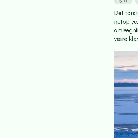
Nyhed
Det først
netop vær
omlægnin
være klar