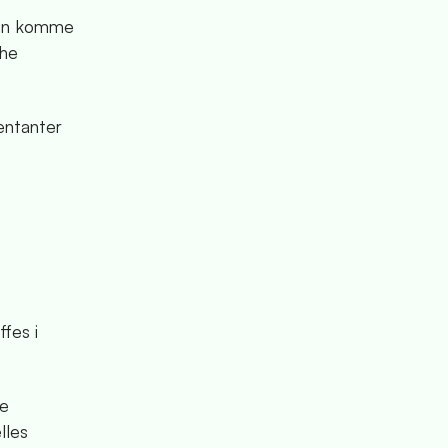
 kan komme
the
entanter
fes i
de
lles