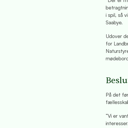
“Der er m
betragtni
i spil, så
Saabye.
Udover de
for Landb
Naturstyr
mødebord
Beslu
På det fø
fællesska
“Vi er van
interesser