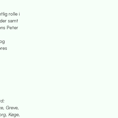
ig rolle i
åder samt
ens Peter
 og
ores
rd:
xe, Greve,
org, Køge,