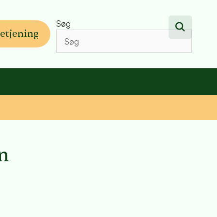
Søg
etjening
en