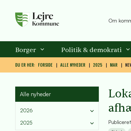
Om komm
Borger
Politik & demokrati
DU ER HER:
FORSIDE
ALLE NYHEDER
2025
MAR
NE
Loka
Alle nyheder
afh
2026
Publicere
2025