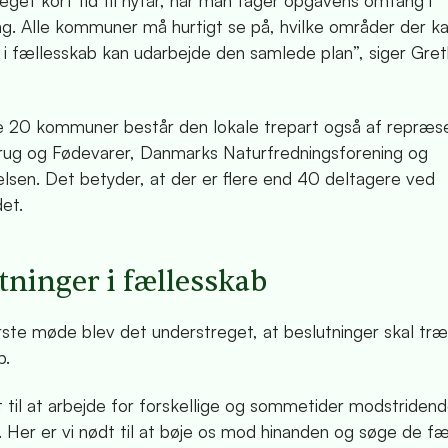
eget kort tid til nytår, når man tager opgavens omfang i
ng. Alle kommuner må hurtigt se på, hvilke områder der
 vi i fællesskab kan udarbejde den samlede plan”, siger Gre
 20 kommuner består den lokale trepart også af repræs
rug og Fødevarer, Danmarks Naturfredningsforening og
elsen. Det betyder, at der er flere end 40 deltagere ved
et.
tninger i fællesskab
rste møde blev det understreget, at beslutninger skal træf
b.
t til at arbejde for forskellige og sommetider modstriden
. Her er vi nødt til at bøje os mod hinanden og søge de fæ