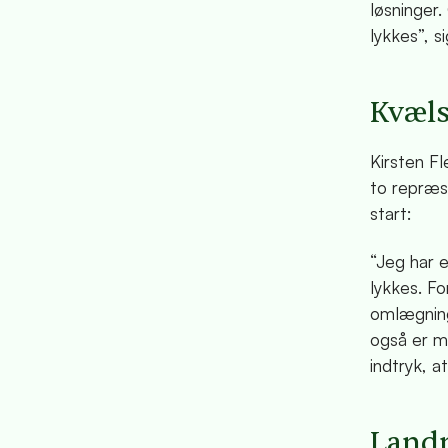
løsninger.
lykkes”, s
Kvæls
Kirsten F
to repræs
start:
“Jeg har e
lykkes. Fo
omlægning
også er m
indtryk, a
Landm