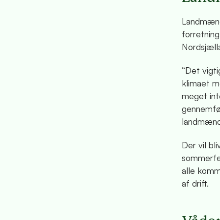
Landmænde
forretnin
Nordsjæll
“Det vigti
klimaet m
meget inte
gennemfør
landmænd 
Der vil bl
sommerfer
alle komm
af drift.