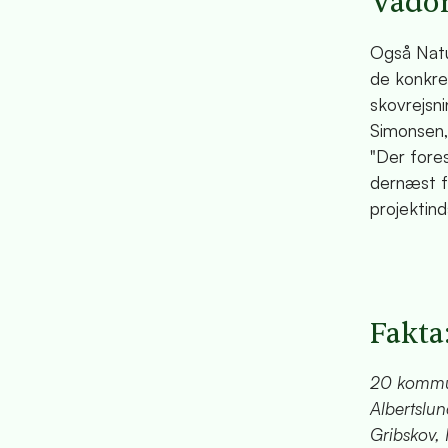
Vådom
Også Natur
de konkre
skovrejsn
Simonsen,
"Der fore
dernæst fø
projektind
Fakta
20 kommune
Albertslun
Gribskov,