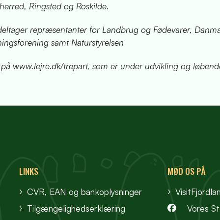
herred, Ringsted og Roskilde.
eltager repræsentanter for Landbrug og Fødevarer, Danma
ningsforening samt Naturstyrelsen
å www.lejre.dk/trepart, som er under udvikling og løbende 
LINKS
MØD OS PÅ
CVR, EAN og bankoplysninger
VisitFjordla
Tilgængelighedserklæring
Vores S