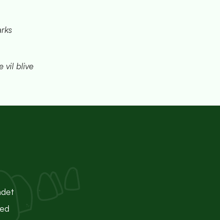
rks
vil blive
ndet
ted