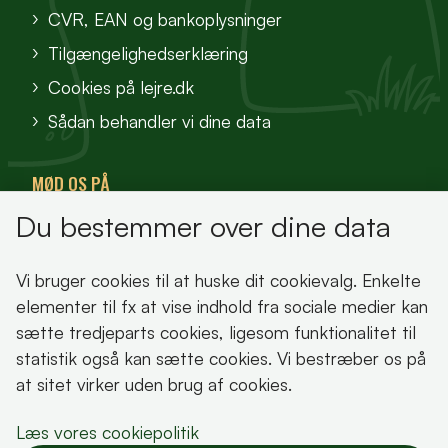
CVR, EAN og bankoplysninger
Tilgængelighedserklæring
Cookies på lejre.dk
Sådan behandler vi dine data
MØD OS PÅ
Du bestemmer over dine data
VisitFjordlandet
Vores Sted
Vi bruger cookies til at huske dit cookievalg. Enkelte
Oplev Lejre
elementer til fx at vise indhold fra sociale medier kan
sætte tredjeparts cookies, ligesom funktionalitet til
statistik også kan sætte cookies. Vi bestræber os på
at sitet virker uden brug af cookies.
Bemærk!
Læs vores cookiepolitik