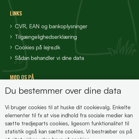
LINKS
CVR, EAN og bankoplysninger
Tilgængelighedserklæring
Cookies på lejre.dk
Sådan behandler vi dine data
MØD OS PÅ
Du bestemmer over dine data
VisitFjordlandet
Vores Sted
Vi bruger cookies til at huske dit cookievalg. Enkelte
Oplev Lejre
elementer til fx at vise indhold fra sociale medier kan
sætte tredjeparts cookies, ligesom funktionalitet til
statistik også kan sætte cookies. Vi bestræber os på