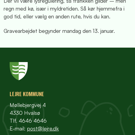
Der vil være lysregulering, så trafikken glider – men
regn med kø, især i myldretiden. Så kør hjemmefra i
god tid, eller vælg en anden rute, hvis du kan.
Gravearbejdet begynder mandag den 13. januar.
LEJRE KOMMUNE
Møllebjergvej 4
4330 Hvalsø
Tlf. 4646 4646
E-mail:
post@lejre.dk