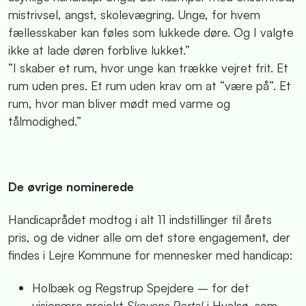
mistrivsel, angst, skolevægring. Unge, for hvem
fællesskaber kan føles som lukkede døre. Og I valgte
ikke at lade døren forblive lukket.”
“I skaber et rum, hvor unge kan trække vejret frit. Et
rum uden pres. Et rum uden krav om at “være på”. Et
rum, hvor man bliver mødt med varme og
tålmodighed.”
De øvrige nominerede
Handicaprådet modtog i alt 11 indstillinger til årets
pris, og de vidner alle om det store engagement, der
findes i Lejre Kommune for mennesker med handicap:
Holbæk og Regstrup Spejdere – for det
visionære projekt
Skovens Portal
i Hvalsø, som