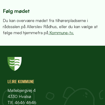
Følg mødet
Du kan overvære mødet fra tilhørerpladserne i
rådssalen på Allerslev Rådhus, eller du kan vælge at
følge med hjemmefra på
Kommune-tv.
LEJRE KOMMUNE
Møllebjergvej 4
4330 Hvalsø
Tlf. 4646 4646