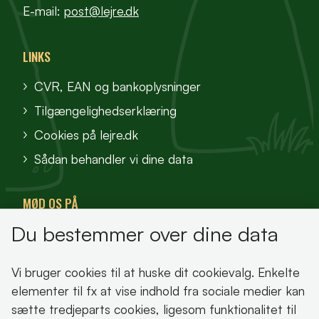
E-mail:
post@lejre.dk
LINKS
CVR, EAN og bankoplysninger
Tilgængelighedserklæring
Cookies på lejre.dk
Sådan behandler vi dine data
MØD OS PÅ
Du bestemmer over dine data
VisitFjordlandet
Vores Sted
Vi bruger cookies til at huske dit cookievalg. Enkelte
Oplev Lejre
elementer til fx at vise indhold fra sociale medier kan
sætte tredjeparts cookies, ligesom funktionalitet til