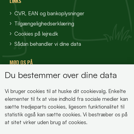
LINKS
CVR, EAN og bankoplysninger
Tilgængelighedserklæring
Cookies på lejre.dk
Sådan behandler vi dine data
MØD OS PÅ
Du bestemmer over dine data
VisitFjordlandet
Vores Sted
Vi bruger cookies til at huske dit cookievalg. Enkelte
Oplev Lejre
elementer til fx at vise indhold fra sociale medier kan
sætte tredjeparts cookies, ligesom funktionalitet til
statistik også kan sætte cookies. Vi bestræber os på
at sitet virker uden brug af cookies.
Bemærk!